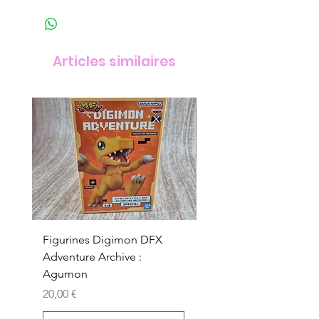
Articles similaires
Figurines Digimon DFX
Figurines Digimon D
Adventure Archive :
Adventure Archive :
Agumon
Gabumon
Prix
Prix
20,00 €
20,00 €