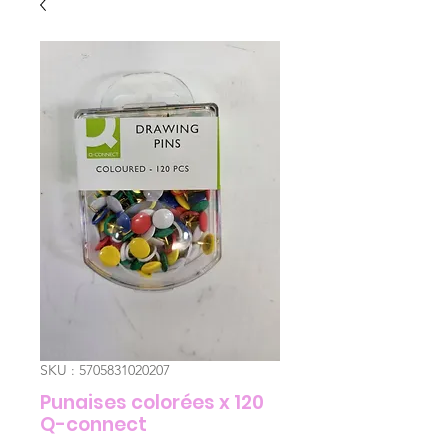
SKU : 5705831020207
Punaises colorées x 120
Q-connect