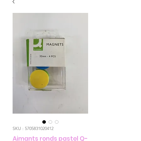
SKU : 5705831020412
Aimants ronds pastel Q-