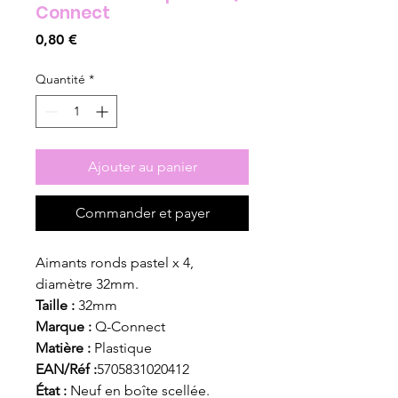
Connect
Prix
0,80 €
Quantité
*
Ajouter au panier
Commander et payer
Aimants ronds pastel x 4,
diamètre 32mm.
Taille :
32mm
Marque :
Q-Connect
Matière :
Plastique
EAN/Réf :
5705831020412
État :
Neuf en boîte scellée.