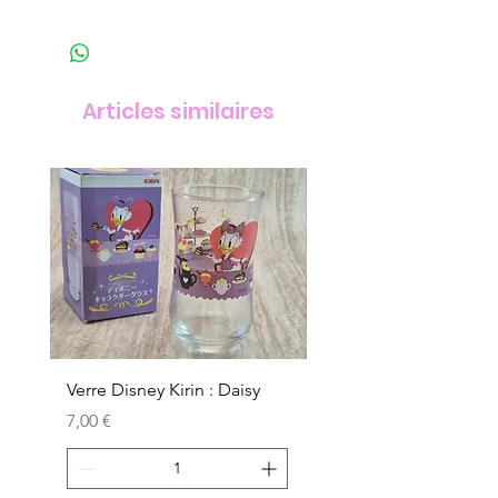
Articles similaires
Verre Disney Kirin : Daisy
Verre Disney Kirin : D
Prix
Prix
7,00 €
7,00 €