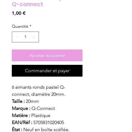
Q-connect
Prix
1,00 €
Quantité
*
Ajouter au panier
Commander et payer
6 aimants ronds pastel Q-
connect, diamètre 20mm.
Taille :
20mm
Marque :
Q-Connect
Matière :
Plastique
EAN/Réf :
5705831020405
État :
Neuf en boîte scéllée.