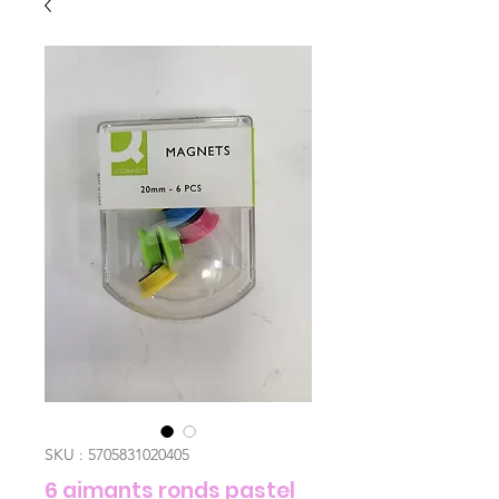
SKU : 5705831020405
6 aimants ronds pastel