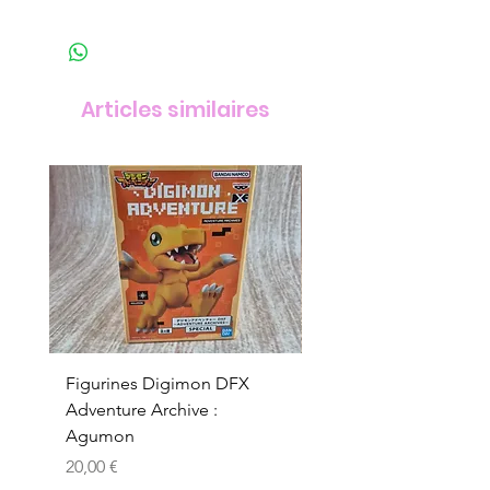
Articles similaires
Figurines Digimon DFX
Figurines Digimon D
Adventure Archive :
Adventure Archive :
Agumon
Gabumon
Prix
Prix
20,00 €
20,00 €