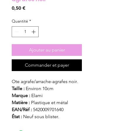
Prix
0,50 €
Quantité
*
Ajouter au panier
Commander et payer
Ote agrafe/arrache-agrafes noir.
Taille :
Environ 10cm
Marque :
Elami
Matière :
Plastique et métal
EAN/Réf :
5420009701640
État :
Neuf sous blister.