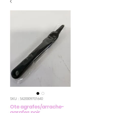
SKU : 5420009701640
Ote agrafes/arrache-
agrafes noir