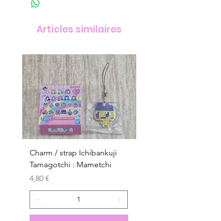
Articles similaires
Charm / strap Ichibankuji
Charm / strap Ichibank
Tamagotchi : Mametchi
Tamagotchi : Mametch
Kuchipatchi
Prix
4,80 €
Prix
4,80 €