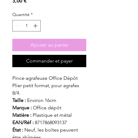
Prix
3,00 €
Quantité
*
Ajouter au panier
Commander et payer
Pince-agrafeuse Office Dépôt
Plier petit format, pour agrafes
8/4.
Taille :
Environ 16cm
Marque :
Office dépôt
Matière :
Plastique et métal
EAN/Réf :
8717868093137
État :
Neuf, les boîtes peuvent
être abîmées.