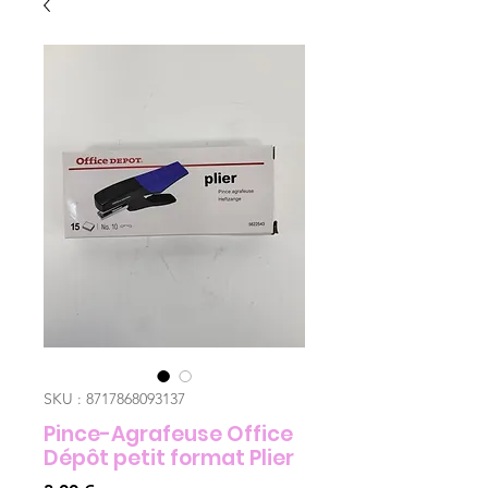
SKU : 8717868093137
Pince-Agrafeuse Office
Dépôt petit format Plier