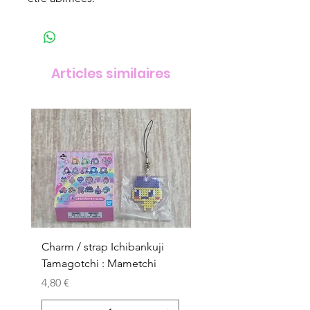
Articles similaires
Charm / strap Ichibankuji
Charm / strap Ichibank
Tamagotchi : Mametchi
Tamagotchi : Mametch
Kuchipatchi
Prix
4,80 €
Prix
4,80 €