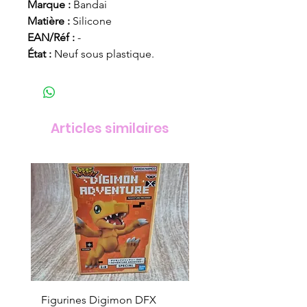
Marque :
Bandai
Matière :
Silicone
EAN/Réf :
-
État :
Neuf sous plastique.
Articles similaires
Figurines Digimon DFX
Figurines Digimon D