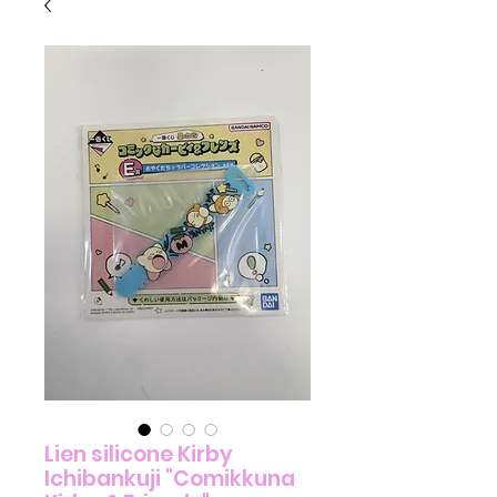
Lien silicone Kirby
Ichibankuji "Comikkuna