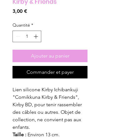
Kirby & Friends"
Prix
3,00 €
Quantité
*
Ajouter au panier
Commander et payer
Lien silicone Kirby Ichibankuji
"Comikkuna Kirby & Friends",
Kirby BD, pour tenir rassembler
des câbles ou autres. Objet de
collection, ne convient pas aux
enfants.
Taille :
Environ 13 cm.