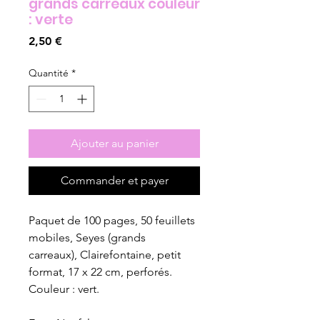
grands carreaux couleur
: verte
Prix
2,50 €
Quantité
*
Ajouter au panier
Commander et payer
Paquet de 100 pages, 50 feuillets
mobiles, Seyes (grands
carreaux), Clairefontaine, petit
format, 17 x 22 cm, perforés.
Couleur : vert.