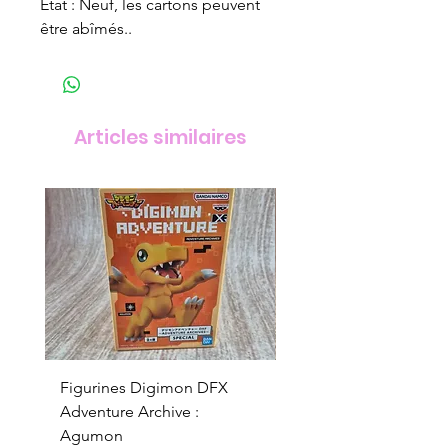
Etat : Neuf, les cartons peuvent
être abîmés..
Articles similaires
Figurines Digimon DFX
Figurines Digimon D
Adventure Archive :
Adventure Archive :
Agumon
Gabumon