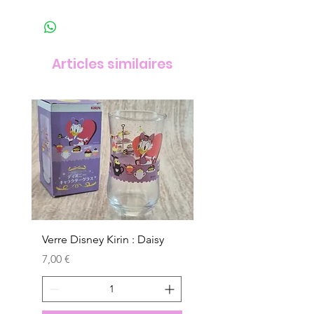
Articles similaires
Verre Disney Kirin : Daisy
Verre Disney Kirin : D
Prix
Prix
7,00 €
7,00 €