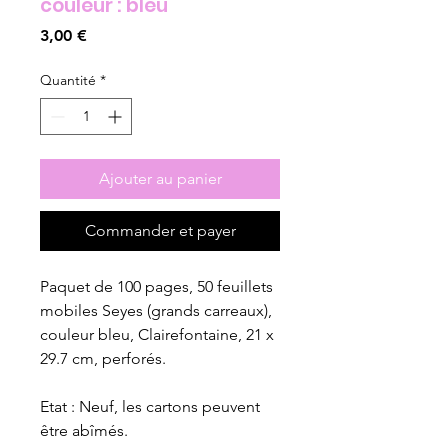
couleur : bleu
Prix
3,00 €
Quantité
*
Ajouter au panier
Commander et payer
Paquet de 100 pages, 50 feuillets
mobiles Seyes (grands carreaux),
couleur bleu, Clairefontaine, 21 x
29.7 cm, perforés.
Etat : Neuf, les cartons peuvent
être abîmés.