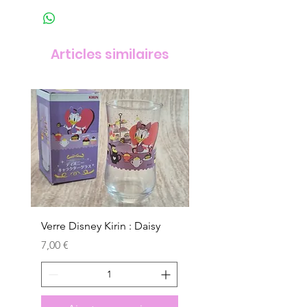
Articles similaires
Verre Disney Kirin : Daisy
Verre Disney Kirin : D
Prix
Prix
7,00 €
7,00 €