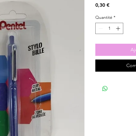
Prix
0,30 €
Quantité
*
Aj
Com