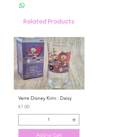
Related Products
Verre Disney Kirin : Daisy
Verre Disney Kirin : D
Price
Price
€7.00
€7.00
Add to Cart