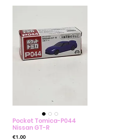
Pocket Tomica-P044
Nissan GT-R
Price
€1.00