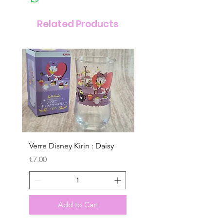
Related Products
Verre Disney Kirin : Daisy
Verre Disney Kirin : D
Price
Price
€7.00
€7.00
Add to Cart