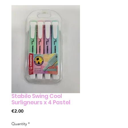
Stabilo Swing Cool
Surligneurs x 4 Pastel
Price
€2.00
Quantity
*