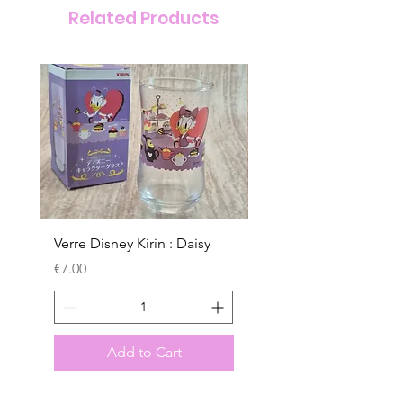
Related Products
Verre Disney Kirin : Daisy
Verre Disney Kirin : D
Price
Price
€7.00
€7.00
Add to Cart