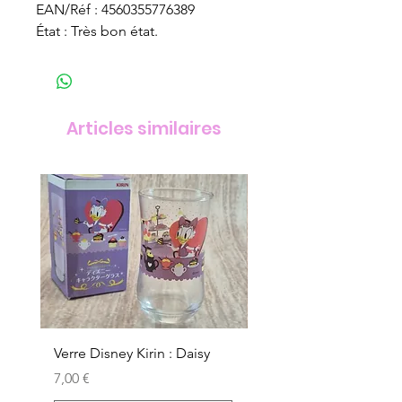
EAN/Réf : 4560355776389
État : Très bon état.
Articles similaires
Verre Disney Kirin : Daisy
Verre Disney Kirin : D
Prix
Prix
7,00 €
7,00 €