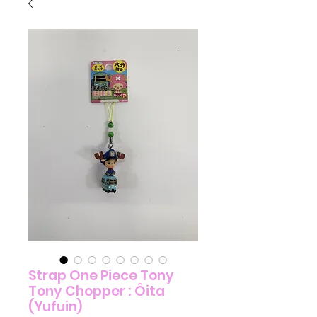
Strap One Piece Tony
Tony Chopper : Ôita
(Yufuin)