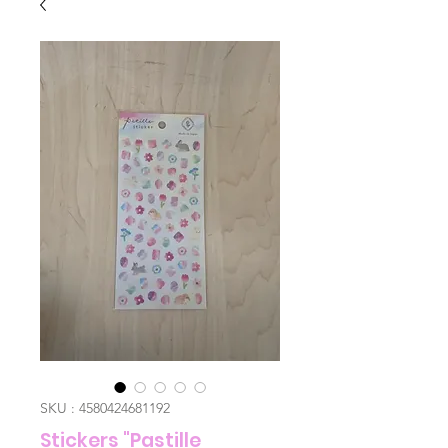
SKU : 4580424681192
Stickers "Pastille