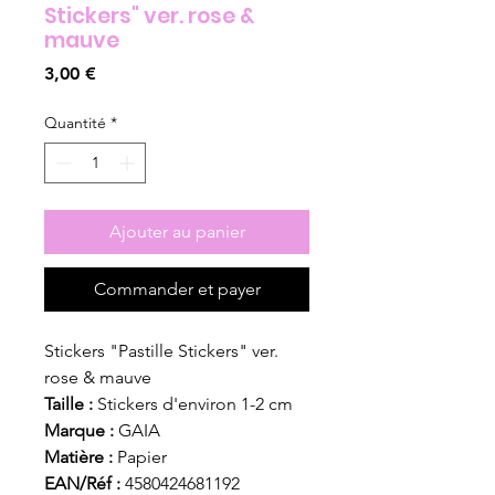
Stickers" ver. rose &
mauve
Prix
3,00 €
Quantité
*
Ajouter au panier
Commander et payer
Stickers "Pastille Stickers" ver.
rose & mauve
Taille :
Stickers d'environ 1-2 cm
Marque :
GAIA
Matière :
Papier
EAN/Réf :
4580424681192