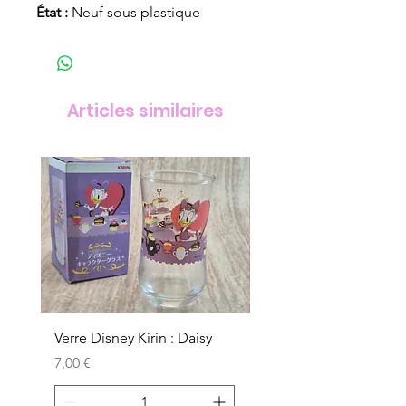
État :
Neuf sous plastique
Articles similaires
Verre Disney Kirin : Daisy
Verre Disney Kirin : D
Prix
Prix
7,00 €
7,00 €