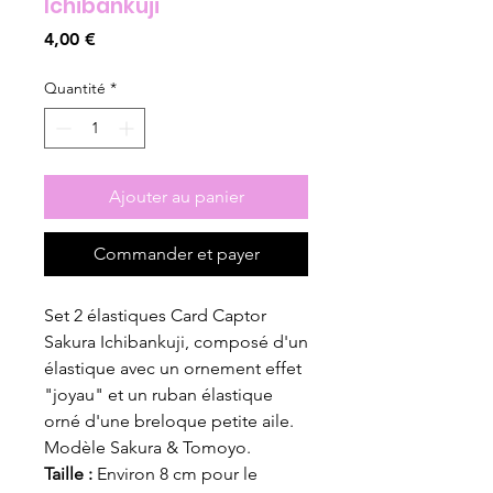
Ichibankuji
Prix
4,00 €
Quantité
*
Ajouter au panier
Commander et payer
Set 2 élastiques Card Captor
Sakura Ichibankuji, composé d'un
élastique avec un ornement effet
"joyau" et un ruban élastique
orné d'une breloque petite aile.
Modèle Sakura & Tomoyo.
Taille :
Environ 8 cm pour le