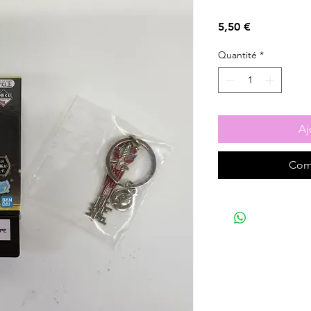
Prix
5,50 €
Quantité
*
Aj
Com