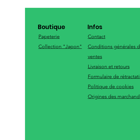
Boutique
Infos
Papeterie
Contact
Collection "Japon"
Conditions générales 
ventes
Livraison et retours
Formulaire de rétractat
Politique de cookies
Origines des marchand