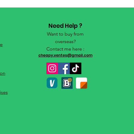
Need Help ?
Want to buy from
overseas?
de
Contact me here :
cheapy.ventes@gmail.com
ion
ises