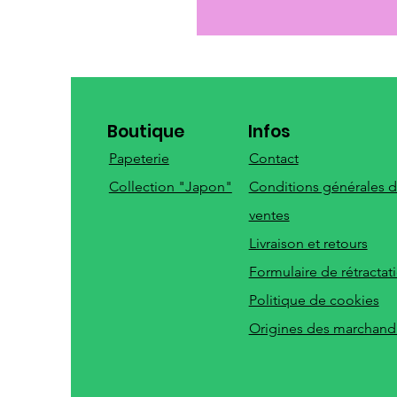
Boutique
Infos
Papeterie
Contact
Collection "Japon"
Conditions générales 
ventes
Livraison et retours
Formulaire de rétractat
Politique de cookies
Origines des marchand