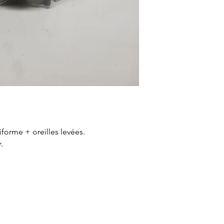
forme + oreilles levées.
.