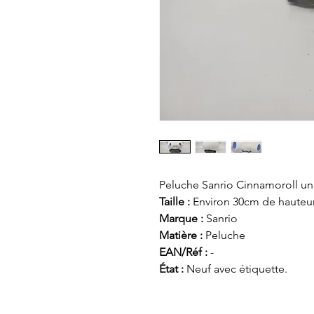
Peluche Sanrio Cinnamoroll uni
Taille :
Environ 30cm de hauteur
Marque :
Sanrio
Matière :
Peluche
EAN/Réf :
-
État :
Neuf avec étiquette.