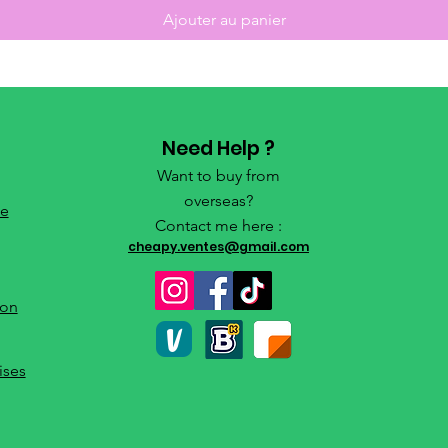
Ajouter au panier
Need Help ?
Want to buy from
overseas?
de
Contact me here :
cheapy.ventes@gmail.com
ion
ises