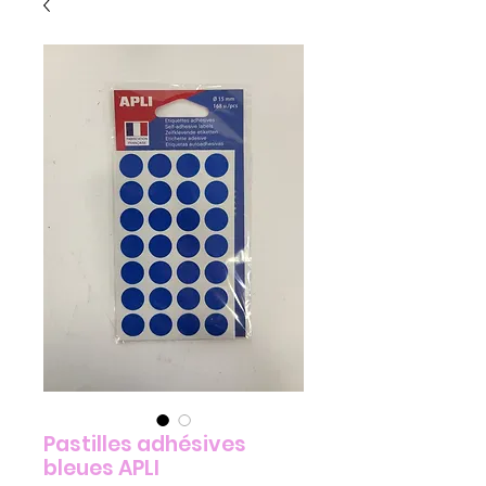
Pastilles adhésives
bleues APLI