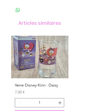
Articles similaires
Verre Disney Kirin : Daisy
Verre Disney Kirin : D
Prix
Prix
7,00 €
7,00 €