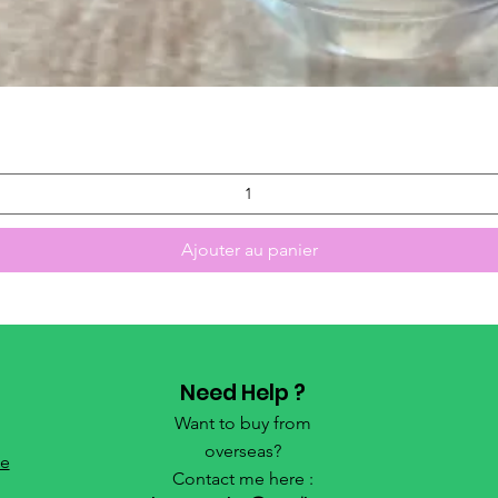
Aperçu rapide
Ajouter au panier
Need Help ?
Want to buy from
overseas?
de
Contact me here :