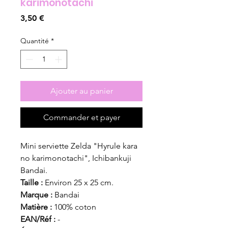
karimonotachi"
Prix
3,50 €
Quantité
*
Ajouter au panier
Commander et payer
Mini serviette Zelda "Hyrule kara
no karimonotachi", Ichibankuji
Bandai.
Taille :
Environ 25 x 25 cm.
Marque :
Bandai
Matière :
100% coton
EAN/Réf :
-