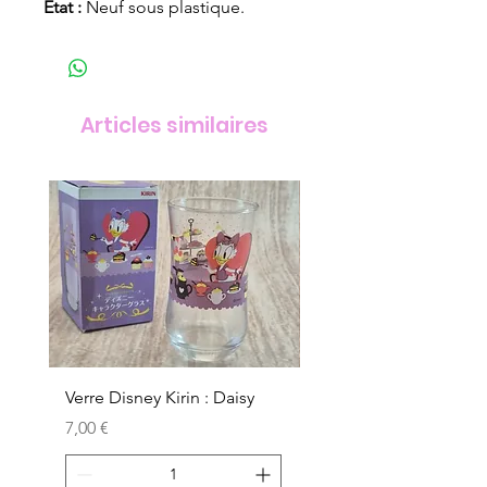
État :
Neuf sous plastique.
Articles similaires
Verre Disney Kirin : Daisy
Verre Disney Kirin : D
Prix
Prix
7,00 €
7,00 €