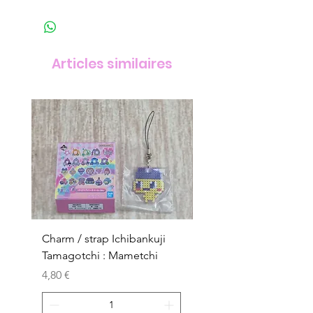
Articles similaires
Charm / strap Ichibankuji
Charm / strap Ichibank
Tamagotchi : Mametchi
Tamagotchi : Mametch
Kuchipatchi
Prix
4,80 €
Prix
4,80 €