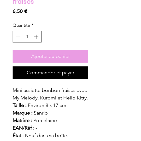
fraises
Prix
6,50 €
Quantité
*
Ajouter au panier
Commander et payer
Mini assiette bonbon fraises avec
My Melody, Kuromi et Hello Kitty.
Taille :
Environ 8 x 17 cm.
Marque :
Sanrio
Matière :
Porcelaine
EAN/Réf :
-
État :
Neuf dans sa boîte.