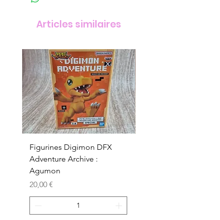
Articles similaires
Figurines Digimon DFX
Figurines Digimon D
Adventure Archive :
Adventure Archive :
Agumon
Gabumon
Prix
Prix
20,00 €
20,00 €