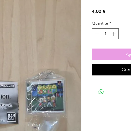
Prix
4,00 €
Quantité
*
Aj
Com