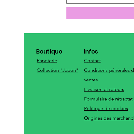
Boutique
Infos
Papeterie
Contact
Collection "Japon"
Conditions générales 
ventes
Livraison et retours
Formulaire de rétractat
Politique de cookies
Origines des marchand