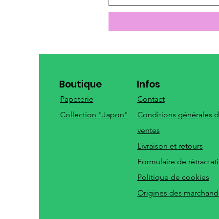
Boutique
Infos
Papeterie
Contact
Collection "Japon"
Conditions générales 
ventes
Livraison et retours
Formulaire de rétractat
Politique de cookies
Origines des marchand