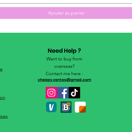
Ajouter au panier
Need Help ?
Want to buy from
overseas?
de
Contact me here :
cheapy.ventes@gmail.com
ion
ises