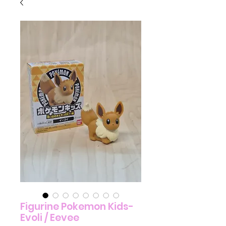
Figurine Pokemon Kids-
Evoli / Eevee