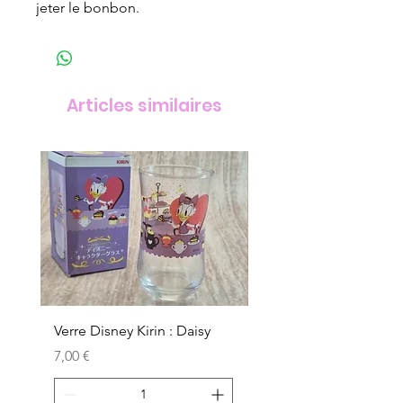
jeter le bonbon.
Articles similaires
Verre Disney Kirin : Daisy
Verre Disney Kirin : D
Prix
Prix
7,00 €
7,00 €