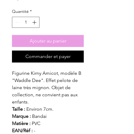
Quantité
*
Ajouter au panier
Commander et payer
Figurine Kirny Amicot, modèle B
"Waddle Dee". Effet pelote de
laine très mignon. Objet de
collection, ne convient pas aux
enfants.
Taille :
Environ 7cm.
Marque :
Bandai
Matière :
PVC
EAN/Réf :
-