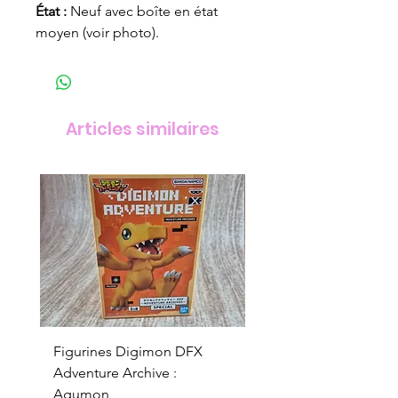
État :
Neuf avec boîte en état
moyen (voir photo).
Articles similaires
Figurines Digimon DFX
Figurines Digimon D
Adventure Archive :
Adventure Archive :
Agumon
Gabumon