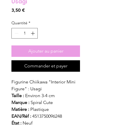
Usagi
Prix
3,50 €
Quantité
*
Ajouter au panier
Commander et payer
Figurine Chiikawa "Interior Mini
Figure" : Usagi
Taille :
Environ 3-4 cm
Marque :
Spiral Cute
Matière :
Plastique
EAN/Réf :
4513750096248
État :
Neuf