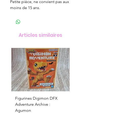
Petite pièce, ne convient pas aux
moins de 15 ans.
Articles similaires
Figurines Digimon DFX
Figurines Digimon D
Adventure Archive :
Adventure Archive :
Agumon
Gabumon