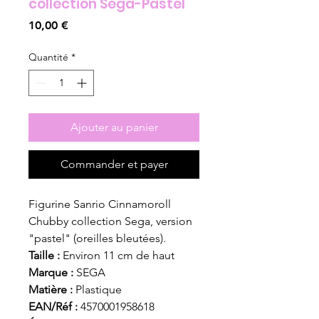
collection Sega-Pastel
Prix
10,00 €
Quantité
*
Ajouter au panier
Commander et payer
Figurine Sanrio Cinnamoroll
Chubby collection Sega, version
"pastel" (oreilles bleutées).
Taille :
Environ 11 cm de haut
Marque :
SEGA
Matière :
Plastique
EAN/Réf :
4570001958618