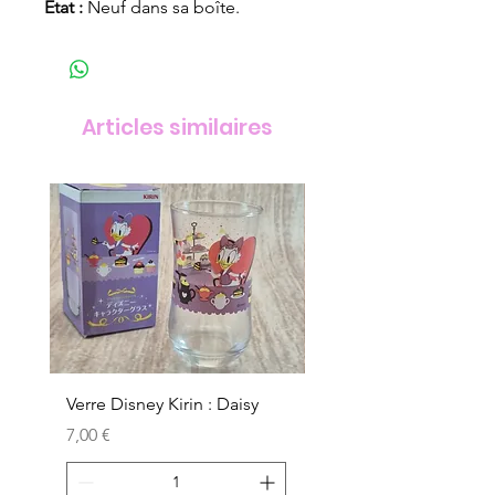
État :
Neuf dans sa boîte.
Articles similaires
Verre Disney Kirin : Daisy
Verre Disney Kirin : D
Prix
Prix
7,00 €
7,00 €