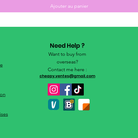
Ajouter au panier
Need Help ?
Want to buy from
overseas?
de
Contact me here :
cheapy.ventes@gmail.com
ion
ises