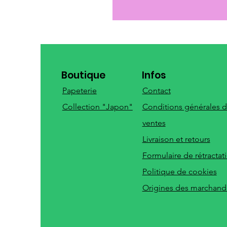
Boutique
Infos
Papeterie
Contact
Collection "Japon"
Conditions générales 
ventes
Livraison et retours
Formulaire de rétractat
Politique de cookies
Origines des marchand