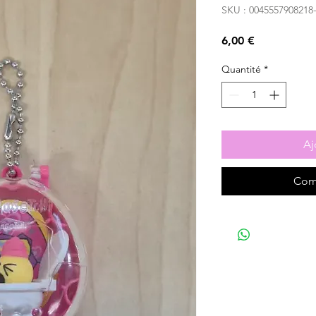
SKU : 0045557908218
Prix
6,00 €
Quantité
*
Aj
Com