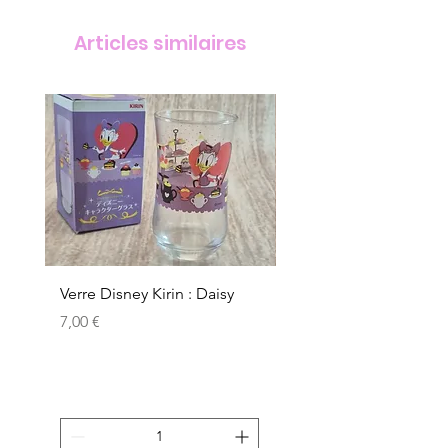
Articles similaires
Verre Disney Kirin : Daisy
Verre Disney Kirin : D
Prix
Prix
7,00 €
7,00 €