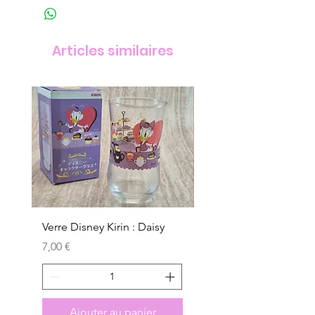
Articles similaires
Verre Disney Kirin : Daisy
Verre Disney Kirin : D
Prix
Prix
7,00 €
7,00 €
Ajouter au panier