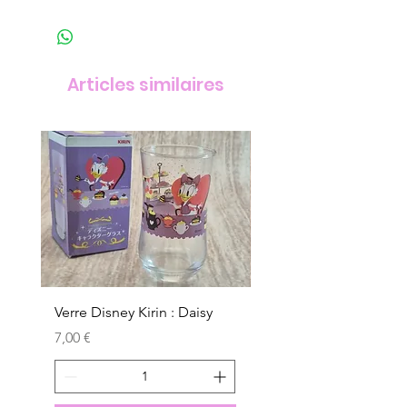
Articles similaires
Verre Disney Kirin : Daisy
Verre Disney Kirin : D
Prix
Prix
7,00 €
7,00 €