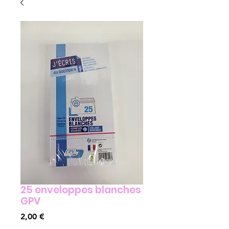
25 enveloppes blanches
GPV
Prix
2,00 €