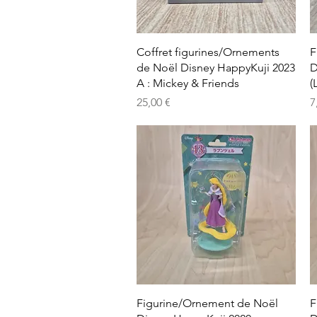
Aperçu rapide
Coffret figurines/Ornements
F
de Noël Disney HappyKuji 2023
D
A : Mickey & Friends
(
Prix
P
25,00 €
7
Aperçu rapide
Figurine/Ornement de Noël
F