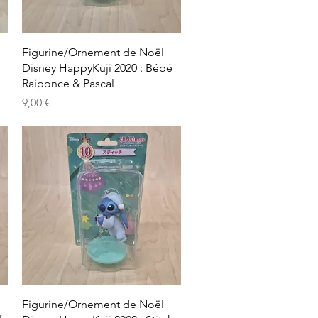
Aperçu rapide
Figurine/Ornement de Noël
Disney HappyKuji 2020 : Bébé
Raiponce & Pascal
Prix
9,00 €
Aperçu rapide
Figurine/Ornement de Noël