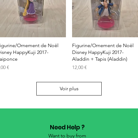
Aperçu rapide
Aperçu rapide
igurine/Ornement de Noël
Figurine/Ornement de Noël
isney HappyKuji 2017-
Disney HappyKuji 2017-
aiponce
Aladdin + Tapis (Aladdin)
rix
Prix
,00 €
12,00 €
Voir plus
Need Help ?
Want to buy from