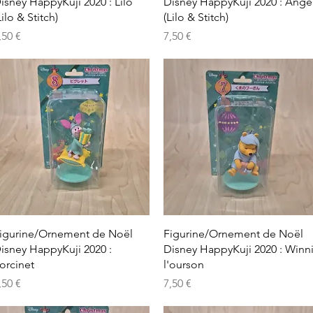
isney HappyKuji 2020 : Lilo
Disney HappyKuji 2020 : Ange
Lilo & Stitch)
(Lilo & Stitch)
rix
Prix
,50 €
7,50 €
Aperçu rapide
Aperçu rapide
igurine/Ornement de Noël
Figurine/Ornement de Noël
isney HappyKuji 2020 :
Disney HappyKuji 2020 : Winn
orcinet
l'ourson
rix
Prix
,50 €
7,50 €