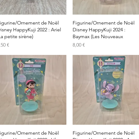
Aperçu rapide
Aperçu rapide
igurine/Ornement de Noël
Figurine/Ornement de Noël
isney HappyKuji 2022 : Ariel
Disney HappyKuji 2024 :
La petite sirène)
Baymax (Les Nouveaux
rix
Prix
,50 €
8,00 €
Aperçu rapide
Aperçu rapide
igurine/Ornement de Noël
Figurine/Ornement de Noël