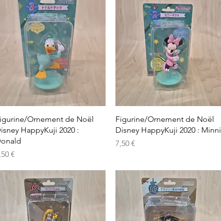
Aperçu rapide
Aperçu rapide
igurine/Ornement de Noël
Figurine/Ornement de Noël
isney HappyKuji 2020 :
Disney HappyKuji 2020 : Minn
onald
Prix
7,50 €
rix
,50 €