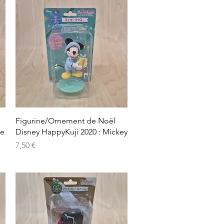
Aperçu rapide
Figurine/Ornement de Noël
ie
Disney HappyKuji 2020 : Mickey
Prix
7,50 €