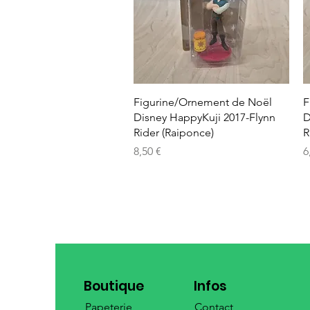
Aperçu rapide
Figurine/Ornement de Noël
F
Disney HappyKuji 2017-Flynn
D
Rider (Raiponce)
R
Prix
P
8,50 €
6
Boutique
Infos
Papeterie
Contact