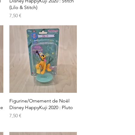
l
Disney HappyKuji 2020 : Stitch
(Lilo & Stitch)
Prix
7,50 €
Aperçu rapide
Figurine/Ornement de Noël
ie
Disney HappyKuji 2020 : Pluto
Prix
7,50 €