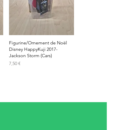
Aperçu rapide
Figurine/Ornement de Noël
Disney HappyKuji 2017-
Jackson Storm (Cars)
Prix
7,50 €