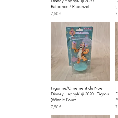
Disney HappyKuji 2020 :
D
Raiponce / Rapunzel
(
Prix
P
7,50 €
7
Aperçu rapide
Figurine/Ornement de Noël
F
Disney HappyKuji 2020 : Tigrou
D
(Winnie l'ours
P
Prix
P
7,50 €
7