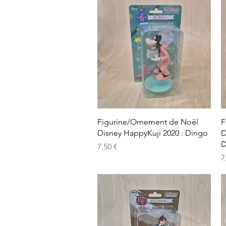
Aperçu rapide
Figurine/Ornement de Noël
F
Disney HappyKuji 2020 : Dingo
D
D
Prix
7,50 €
P
7