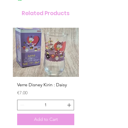
Related Products
Verre Disney Kirin : Daisy
Verre Disney Kirin : D
Price
Price
€7.00
€7.00
Add to Cart