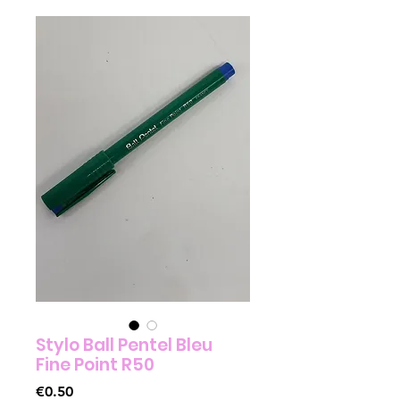
Stylo Ball Pentel Bleu
Fine Point R50
Price
€0.50