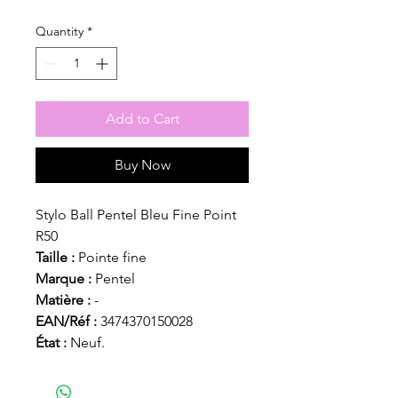
Quantity
*
Add to Cart
Buy Now
Stylo Ball Pentel Bleu Fine Point
R50
Taille :
Pointe fine
Marque :
Pentel
Matière :
-
EAN/Réf :
3474370150028
État :
Neuf.