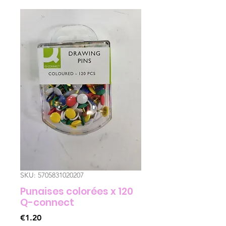
SKU: 5705831020207
Punaises colorées x 120
Q-connect
Price
€1.20