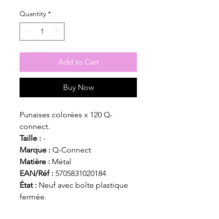
Quantity
*
Add to Cart
Buy Now
Punaises colorées x 120 Q-
connect.
Taille :
-
Marque :
Q-Connect
Matière :
Métal
EAN/Réf :
5705831020184
État :
Neuf avec boîte plastique
fermée.