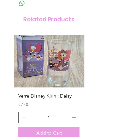
Related Products
Verre Disney Kirin : Daisy
Verre Disney Kirin : D
Price
Price
€7.00
€7.00
Add to Cart