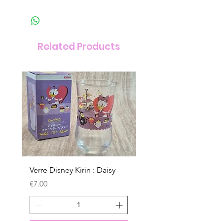
Related Products
Verre Disney Kirin : Daisy
Verre Disney Kirin : D
Price
Price
€7.00
€7.00