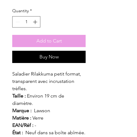
Quantity
*
Add to Cart
Buy Now
Saladier Rilakkuma petit format,
transparent avec incrustation
trèfles.
Taille :
Environ 19 cm de
diamètre.
Marque :
Lawson
Matière :
Verre
EAN/Réf :
-
État :
Neuf dans sa boîte abîmée.