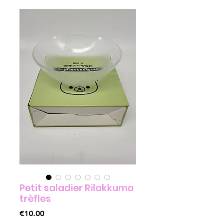
Petit saladier Rilakkuma
trèfles
Price
€10.00