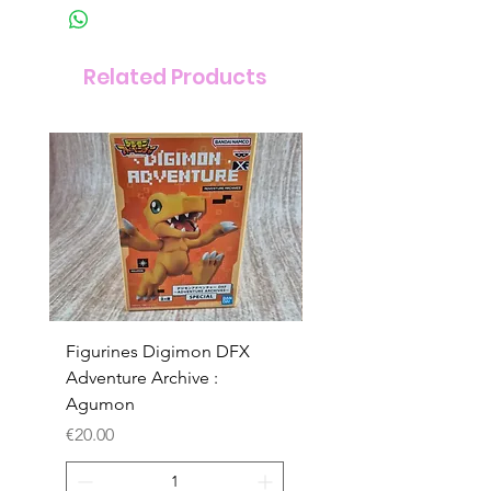
Related Products
Figurines Digimon DFX
Figurines Digimon D
Adventure Archive :
Adventure Archive :
Agumon
Gabumon
Price
Price
€20.00
€20.00