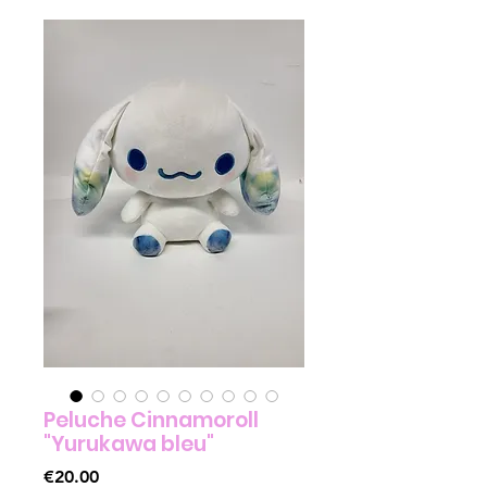
Peluche Cinnamoroll
"Yurukawa bleu"
Price
€20.00