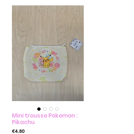
Mini trousse Pokemon :
Pikachu
Price
€4.80