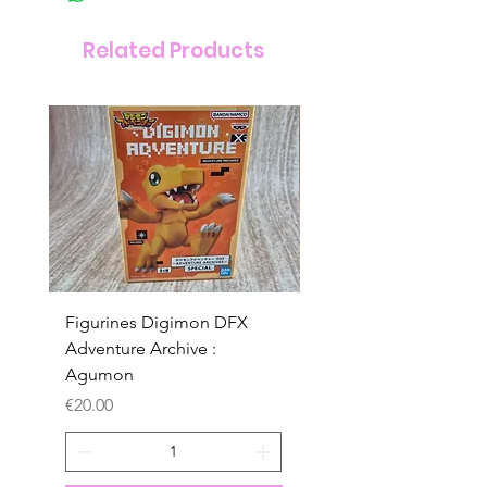
Related Products
Figurines Digimon DFX
Figurines Digimon D
Adventure Archive :
Adventure Archive :
Agumon
Gabumon
Price
Price
€20.00
€20.00