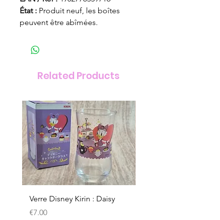
État :
Produit neuf, les boîtes
peuvent être abîmées.
Related Products
Verre Disney Kirin : Daisy
Verre Disney Kirin : D
Price
Price
€7.00
€7.00