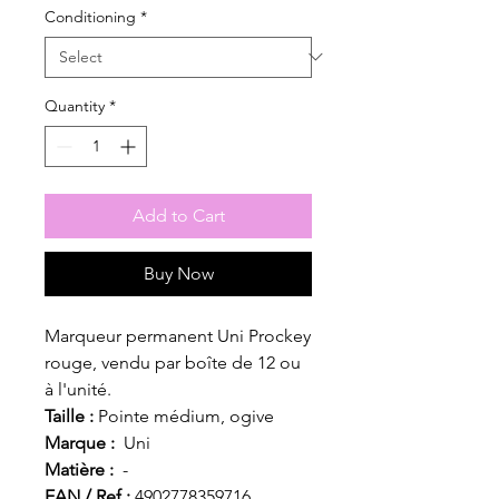
Conditioning
*
Quantity
*
Add to Cart
Buy Now
Marqueur permanent Uni Prockey
rouge, vendu par boîte de 12 ou
à l'unité.
Taille :
Pointe médium, ogive
Marque :
Uni
Matière :
-
EAN / Ref :
4902778359716