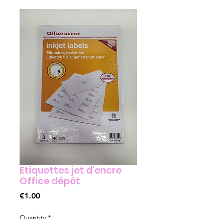
Etiquettes jet d'encre
Office dépôt
Price
€1.00
Quantity
*