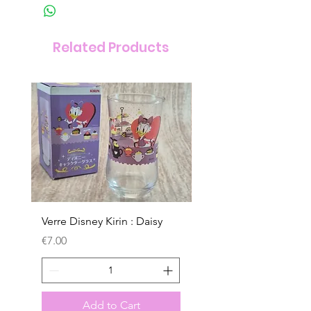
Related Products
Verre Disney Kirin : Daisy
Verre Disney Kirin : D
Price
Price
€7.00
€7.00
Add to Cart