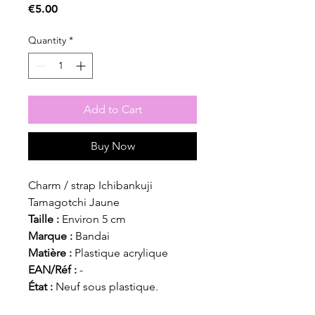
Price
€5.00
Quantity
*
Add to Cart
Buy Now
Charm / strap Ichibankuji
Tamagotchi Jaune
Taille :
Environ 5 cm
Marque :
Bandai
Matière :
Plastique acrylique
EAN/Réf :
-
État :
Neuf sous plastique.