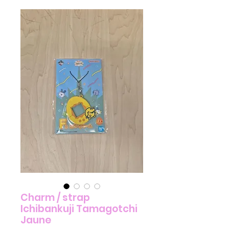
Charm / strap
Ichibankuji Tamagotchi
Jaune