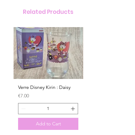
Related Products
Verre Disney Kirin : Daisy
Verre Disney Kirin : D
Price
Price
€7.00
€7.00
Add to Cart