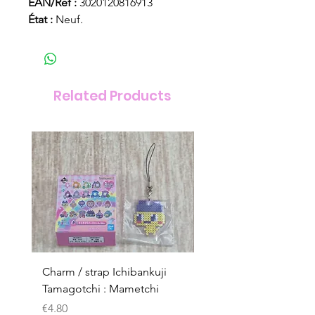
EAN/Réf :
3020120816913
État :
Neuf.
Related Products
Charm / strap Ichibankuji
Charm / strap Ichibank
Tamagotchi : Mametchi
Tamagotchi : Mametch
Kuchipatchi
Price
€4.80