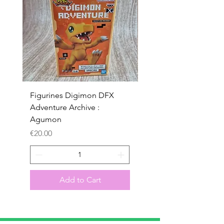
Figurines Digimon DFX
Figurines Digimon D
Adventure Archive :
Adventure Archive :
Agumon
Gabumon
Price
Price
€20.00
€20.00
Add to Cart