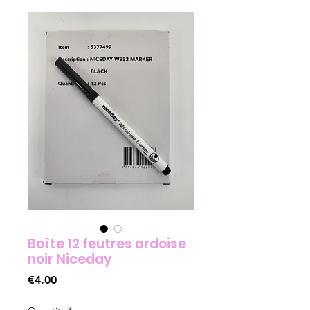
Boîte 12 feutres ardoise
noir Niceday
Price
€4.00